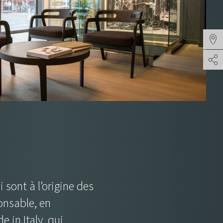
TROU
i sont à l’origine des
onsable, en
e in Italy, qui