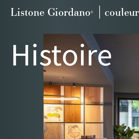
Listone Giordano
couleur
®
Parquet Paris
Histoire
L’espace
Parquet
Histoire
Contacts